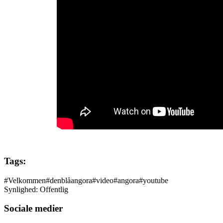
Tags:
#
Velkommen
#
denblåangora
#
video
#
angora
#
youtube
Synlighed:
Offentlig
Sociale medier